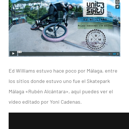
PRECIOS Y HORARIOS
imagen
más
CONTACTO
grande
Ed Williams estuvo hace poco por Málaga, entre
los sitios donde estuvo uno fue el Skatepark
Málaga «Rubén Alcántara», aqui puedes ver el
vídeo editado por Yoni Cadenas.