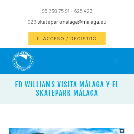
Saltar
95 230 75 91 – 625 423
al
029
skateparkmalaga@malaga.eu
contenido
ACCESO / REGISTRO
Toggle
Navigat
INICIO
ED WILLIAMS VISITA MÁLAGA Y EL
SKATEPARK MÁLAGA
INSTALACIONES
SERVICIOS
Ver