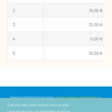
2
15,00 €
3
12,00 €
4
11,00 €
5
10,00 €
Skatepark Málaga Rubén Alcántara .
Tarifas y horarios
-
Normativa de uso
Aviso legal
-
Política de privacidad
-
Política de cookies
Este sitio web utiliza cookies, tanto propias
Registro de Actividades de Tratamiento
-
Recomendaciones Medio
como de terceros, con finalidades analíticas,