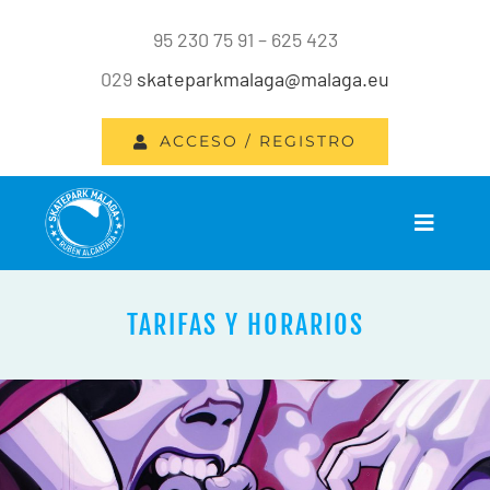
Saltar
95 230 75 91 – 625 423
al
029
skateparkmalaga@malaga.eu
contenido
ACCESO / REGISTRO
Toggle
Navigat
INICIO
TARIFAS Y HORARIOS
INSTALACIONES
SERVICIOS