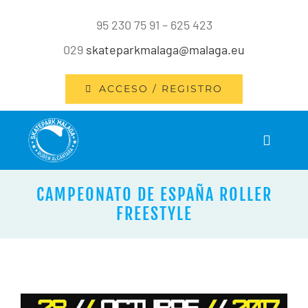
Saltar
95 230 75 91 – 625 423
al
029
skateparkmalaga@malaga.eu
contenido
ACCESO / REGISTRO
Toggle
Navigat
INICIO
CAMPEONATO DE ESPAÑA ROLLER
FREESTYLE
INSTALACIONES
SERVICIOS
Ver