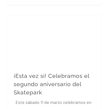
¡Esta vez si! Celebramos el
segundo aniversario del
Skatepark
¡Esta vez si! Celebramos el segundo aniversario del Skatepark
Este sábado 11 de marzo celebramos en