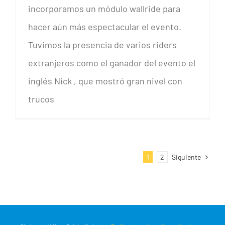
incorporamos un módulo wallride para
hacer aún más espectacular el evento.
Tuvimos la presencia de varios riders
CRÓNICA MINI SUMMER WHEELS SKATE
extranjeros como el ganador del evento el
inglés Nick , que mostró gran nivel con
trucos
Siguiente
1
2