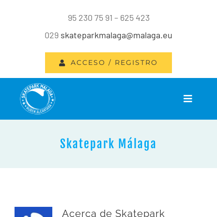
Saltar
95 230 75 91 – 625 423
al
029
skateparkmalaga@malaga.eu
contenido
ACCESO / REGISTRO
Toggle
Navigat
INICIO
Skatepark Málaga
INSTALACIONES
SERVICIOS
Acerca de
Skatepark