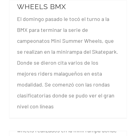
WHEELS BMX
El domingo pasado le tocó el turno a la
BMX para terminar la serie de
campeonatos Mini Summer Wheels, que
se realizan en la minirampa del Skatepark.
Donde se dieron cita varios de los
CRÓNICA MINI SUMMER WHEELS BMX
mejores riders malagueños en esta
modalidad. Se comenzó con las rondas
CRÓNICA MINI SUMMER
WHEELS SKATE
clasificatorias donde se pudo ver el gran
nivel con líneas
El sábado pasado el Skate cogió el relevo
en la serie de campeonatos mini summer
wheels realizados en la mini rampa donde