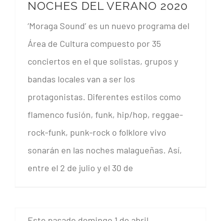
NOCHES DEL VERANO 2020
‘MORAGA SOUND’, UNA OFERTA MUSICAL GRATUITA AL AIRE LIBRE PARA LAS NOCHES DEL VERANO 2020
‘Moraga Sound’ es un nuevo programa del
Área de Cultura compuesto por 35
conciertos en el que solistas, grupos y
bandas locales van a ser los
protagonistas. Diferentes estilos como
flamenco fusión, funk, hip/hop, reggae-
rock-funk, punk-rock o folklore vivo
sonarán en las noches malagueñas. Así,
entre el 2 de julio y el 30 de
CRÓNICA 3er ANIVERSARIO
SKATEPARK MÁLAGA
Este pasado domingo 1 de abril