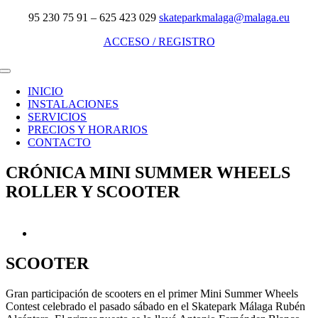
Saltar
95 230 75 91 – 625 423 029
skateparkmalaga@malaga.eu
al
ACCESO / REGISTRO
contenido
Toggle
Navigation
INICIO
INSTALACIONES
SERVICIOS
PRECIOS Y HORARIOS
CONTACTO
CRÓNICA MINI SUMMER WHEELS
ROLLER Y SCOOTER
Ver
imagen
más
SCOOTER
grande
Gran participación de scooters en el primer Mini Summer Wheels
Contest celebrado el pasado sábado en el Skatepark Málaga Rubén