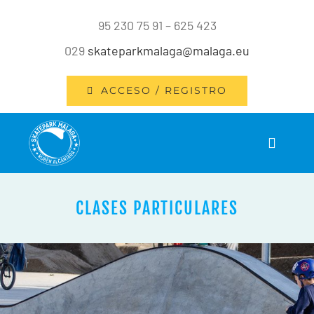
Saltar
95 230 75 91 – 625 423
al
029
skateparkmalaga@malaga.eu
contenido
ACCESO / REGISTRO
Toggle
Navigat
INICIO
CLASES PARTICULARES
INSTALACIONES
SERVICIOS